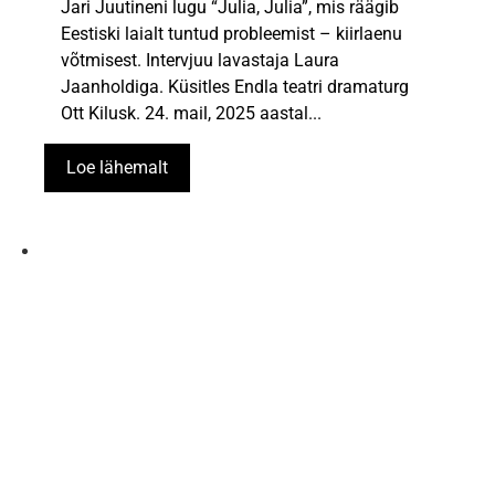
Jari Juutineni lugu “Julia, Julia”, mis räägib
Eestiski laialt tuntud probleemist – kiirlaenu
võtmisest. Intervjuu lavastaja Laura
Jaanholdiga. Küsitles Endla teatri dramaturg
Ott Kilusk. 24. mail, 2025 aastal...
Loe lähemalt
Ajaleht Kultuuri KesKus
www.kes-kus.ee
Tel. +372 682 8760
E-post:
info@kes-kus.ee