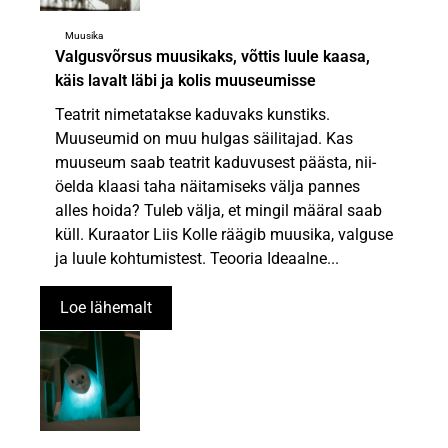
Muusika
Valgusvõrsus muusikaks, võttis luule kaasa,
käis lavalt läbi ja kolis muuseumisse
Teatrit nimetatakse kaduvaks kunstiks.
Muuseumid on muu hulgas säilitajad. Kas
muuseum saab teatrit kaduvusest päästa, nii-
öelda klaasi taha näitamiseks välja pannes
alles hoida? Tuleb välja, et mingil määral saab
küll. Kuraator Liis Kolle räägib muusika, valguse
ja luule kohtumistest. Teooria Ideaalne...
Loe lähemalt