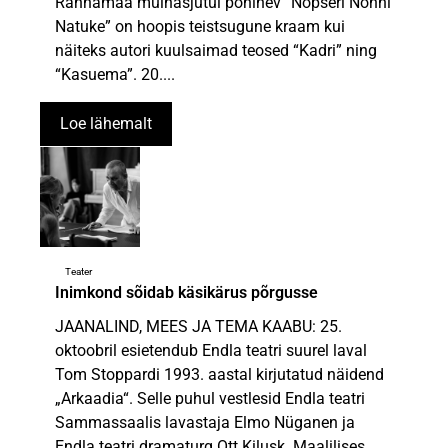
Rannamaa muinasjutul põhinev “Nöpseri Nönni
Natuke” on hoopis teistsugune kraam kui
näiteks autori kuulsaimad teosed “Kadri” ning
“Kasuema”. 20....
Loe lähemalt
Teater
Inimkond sõidab käsikärus põrgusse
JAANALIND, MEES JA TEMA KAABU: 25.
oktoobril esietendub Endla teatri suurel laval
Tom Stoppardi 1993. aastal kirjutatud näidend
„Arkaadia“. Selle puhul vestlesid Endla teatri
Sammassaalis lavastaja Elmo Nüganen ja
Endla teatri dramaturg Ott Kilusk. Maalilises