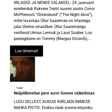
IIRLASED JA NENDE SALAKEEL: 24. jaanuaril
esietendub Rakvere Teatri suures saalis Conor
McPhersoni “Öörändurid” (“The Night Alive”),
mille lavastaja Üllar Saaremäe on iirlastega
juba tõeline sinasõber. Üllar Saaremäega
vestlesid Urmas Lennuk ja Lauri Saaber. Loo
peategelane on Tommy (Margus Grosnõi),...
Loe lähemalt
Teater
Neljaliikmelise pere surm Soome väikelinnas
LUGU SELLEST, KUIDAS KIIRLAEN INIMESE
NAHKA PISTIS: Endlas näeb soome kirjaniku