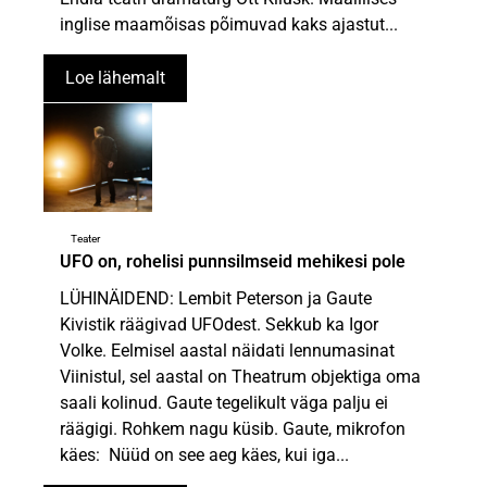
inglise maamõisas põimuvad kaks ajastut...
Loe lähemalt
Teater
UFO on, rohelisi punnsilmseid mehikesi pole
LÜHINÄIDEND: Lembit Peterson ja Gaute
Kivistik räägivad UFOdest. Sekkub ka Igor
Volke. Eelmisel aastal näidati lennumasinat
Viinistul, sel aastal on Theatrum objektiga oma
saali kolinud. Gaute tegelikult väga palju ei
räägigi. Rohkem nagu küsib. Gaute, mikrofon
käes: Nüüd on see aeg käes, kui iga...