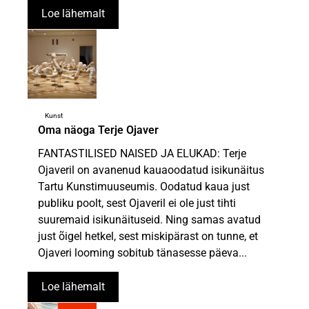
Loe lähemalt
Kunst
Oma näoga Terje Ojaver
FANTASTILISED NAISED JA ELUKAD: Terje
Ojaveril on avanenud kauaoodatud isikunäitus
Tartu Kunstimuuseumis. Oodatud kaua just
publiku poolt, sest Ojaveril ei ole just tihti
suuremaid isikunäituseid. Ning samas avatud
just õigel hetkel, sest miskipärast on tunne, et
Ojaveri looming sobitub tänasesse päeva...
Loe lähemalt