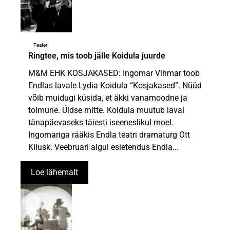
Teater
Ringtee, mis toob jälle Koidula juurde
M&M EHK KOSJAKASED: Ingomar Vihmar toob
Endlas lavale Lydia Koidula “Kosjakased”. Nüüd
võib muidugi küsida, et äkki vanamoodne ja
tolmune. Üldse mitte. Koidula muutub laval
tänapäevaseks täiesti iseeneslikul moel.
Ingomariga rääkis Endla teatri dramaturg Ott
Kilusk. Veebruari algul esietendus Endla...
Loe lähemalt