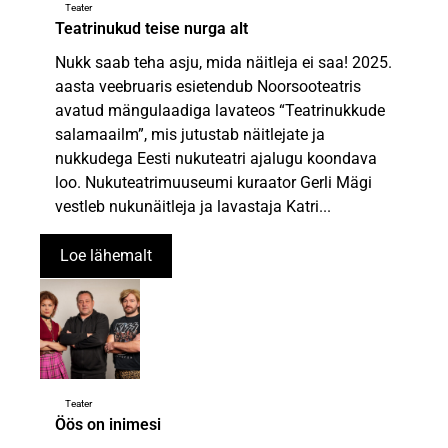
Teater
Teatrinukud teise nurga alt
Nukk saab teha asju, mida näitleja ei saa! 2025.
aasta veebruaris esietendub Noorsooteatris
avatud mängulaadiga lavateos “Teatrinukkude
salamaailm”, mis jutustab näitlejate ja
nukkudega Eesti nukuteatri ajalugu koondava
loo. Nukuteatrimuuseumi kuraator Gerli Mägi
vestleb nukunäitleja ja lavastaja Katri...
Loe lähemalt
Teater
Öös on inimesi