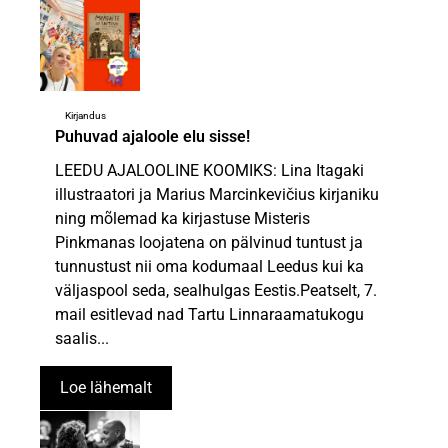
Kirjandus
Puhuvad ajaloole elu sisse!
LEEDU AJALOOLINE KOOMIKS: Lina Itagaki
illustraatori ja Marius Marcinkevičius kirjaniku
ning mõlemad ka kirjastuse Misteris
Pinkmanas loojatena on pälvinud tuntust ja
tunnustust nii oma kodumaal Leedus kui ka
väljaspool seda, sealhulgas Eestis.Peatselt, 7.
mail esitlevad nad Tartu Linnaraamatukogu
saalis...
Loe lähemalt